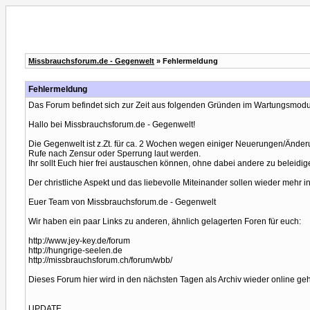
Missbrauchsforum.de - Gegenwelt
» Fehlermeldung
Fehlermeldung
Das Forum befindet sich zur Zeit aus folgenden Gründen im Wartungsmodu
Hallo bei Missbrauchsforum.de - Gegenwelt!
Die Gegenwelt ist z.Zt. für ca. 2 Wochen wegen einiger Neuerungen/Änder
Rufe nach Zensur oder Sperrung laut werden.
Ihr sollt Euch hier frei austauschen können, ohne dabei andere zu beleidige
Der christliche Aspekt und das liebevolle Miteinander sollen wieder mehr i
Euer Team von Missbrauchsforum.de - Gegenwelt
Wir haben ein paar Links zu anderen, ähnlich gelagerten Foren für euch:
http://www.jey-key.de/forum
http://hungrige-seelen.de
http://missbrauchsforum.ch/forum/wbb/
Dieses Forum hier wird in den nächsten Tagen als Archiv wieder online ge
UPDATE